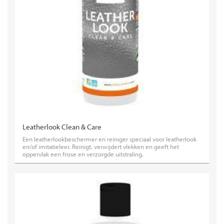
Leatherlook Clean & Care
Een leatherlookbeschermer en reiniger speciaal voor leatherlook
en/of imitatieleer. Reinigt, verwijdert vlekken en geeft het
oppervlak een frisse en verzorgde uitstraling.